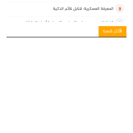
المعرفة العسكرية: قنابل قائم الذكية
9
كلمة للسيد حسن نصرالله في ذكرى استشهاد قادة النصر
10
الأكثر شهرة