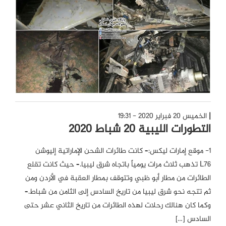
الخميس 20 فبراير 2020 - 19:31
التطورات الليبية 20 شباط 2020
1- موقع إمارات ليكس:– كانت طائرات الشحن الإماراتية إليوشن
L76 تذهب ثلاث مرات يومياً باتجاه شرق ليبيا.– حيث كانت تقلع
الطائرات من مطار أبو ظبي وتتوقف بمطار العقبة في الأردن ومن
ثم تتجه نحو شرق ليبيا من تاريخ السادس إلى الثامن من شباط.–
وكما كان هنالك رحلات لهذه الطائرات من تاريخ الثاني عشر حتى
السادس […]