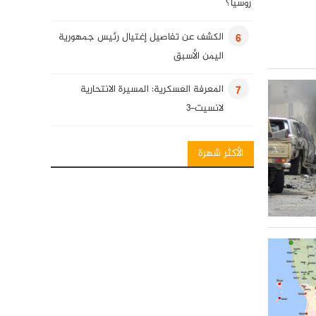
روسيا؟
الكشف عن تفاصيل إغتيال رئيس جمهورية
6
اليمن الأسبق
المعرفة العسكرية: المسيرة الانتحارية
7
لانسيت-3
انفوغرافيك: فصائل المقاومة العراقية
8
الأكثر شهرة
المعرفة العسكرية: قنابل قائم الذكية
9
كلمة للسيد حسن نصرالله في ذكرى
10
استشهاد قادة النصر