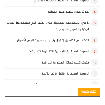
المعرفة العسكرية: صاروخ فاتح 110 البالستي
3
أحدث صورة للسيد حسن نصرالله
4
ما هي المنظومات المحمولة على الكتف التي تستخدمها القوات
5
الأوكرانية لمواجهة روسيا؟
الكشف عن تفاصيل إغتيال رئيس جمهورية اليمن الأسبق
6
المعرفة العسكرية: المسيرة الانتحارية لانسيت-3
7
انفوغرافيك: فصائل المقاومة العراقية
8
المعرفة العسكرية: قنابل قائم الذكية
9
كلمة للسيد حسن نصرالله في ذكرى استشهاد قادة النصر
10
الأكثر شهرة