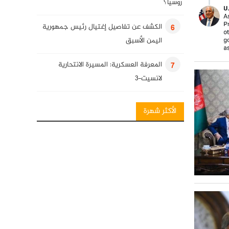
روسيا؟
الكشف عن تفاصيل إغتيال رئيس جمهورية
6
اليمن الأسبق
المعرفة العسكرية: المسيرة الانتحارية
7
لانسيت-3
انفوغرافيك: فصائل المقاومة العراقية
8
الأكثر شهرة
المعرفة العسكرية: قنابل قائم الذكية
9
كلمة للسيد حسن نصرالله في ذكرى
10
استشهاد قادة النصر