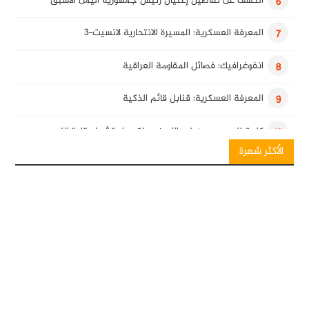
الكشف عن تفاصيل إغتيال رئيس جمهورية اليمن الأسبق
6
المعرفة العسكرية: المسيرة الانتحارية لانسيت-3
7
انفوغرافيك: فصائل المقاومة العراقية
8
المعرفة العسكرية: قنابل قائم الذكية
9
كلمة للسيد حسن نصرالله في ذكرى استشهاد قادة النصر
10
الأكثر شهرة