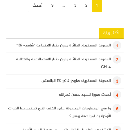
تصفّح
1
2
3
…
9
أحدث
المقالات
الأكثر زيارة
المعرفة العسكرية: الطائرة بدون طيار الانتحارية “شاهد- 136”
1
المعرفة العسكرية: الطائرة بدون طيار الاستطلاعية والقتالية
2
CH-4
المعرفة العسكرية: صاروخ فاتح 110 البالستي
3
أحدث صورة للسيد حسن نصرالله
4
ما هي المنظومات المحمولة على الكتف التي تستخدمها القوات
5
الأوكرانية لمواجهة روسيا؟