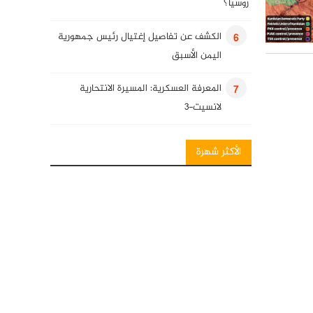
روسيا؟
الكشف عن تفاصيل إغتيال رئيس جمهورية
6
اليمن الأسبق
المعرفة العسكرية: المسيرة الانتحارية
7
لانسيت-3
انفوغرافيك: فصائل المقاومة العراقية
8
الأكثر شهرة
المعرفة العسكرية: قنابل قائم الذكية
9
كلمة للسيد حسن نصرالله في ذكرى
10
استشهاد قادة النصر