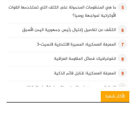
ما هي المنظومات المحمولة على الكتف التي تستخدمها القوات
5
الأوكرانية لمواجهة روسيا؟
الكشف عن تفاصيل إغتيال رئيس جمهورية اليمن الأسبق
6
المعرفة العسكرية: المسيرة الانتحارية لانسيت-3
7
انفوغرافيك: فصائل المقاومة العراقية
8
المعرفة العسكرية: قنابل قائم الذكية
9
كلمة للسيد حسن نصرالله في ذكرى استشهاد قادة النصر
10
الأكثر شهرة