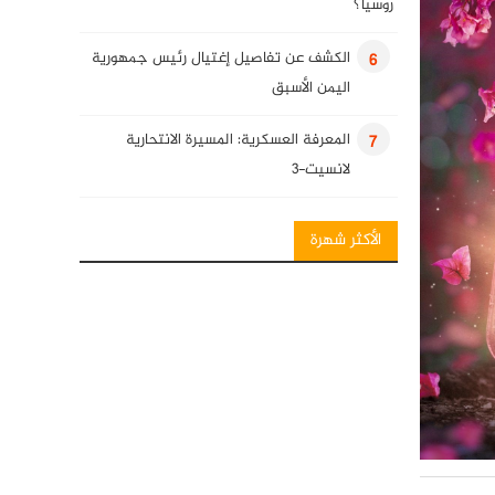
روسيا؟
الكشف عن تفاصيل إغتيال رئيس جمهورية
6
اليمن الأسبق
المعرفة العسكرية: المسيرة الانتحارية
7
لانسيت-3
انفوغرافيك: فصائل المقاومة العراقية
8
الأكثر شهرة
المعرفة العسكرية: قنابل قائم الذكية
9
كلمة للسيد حسن نصرالله في ذكرى
10
استشهاد قادة النصر