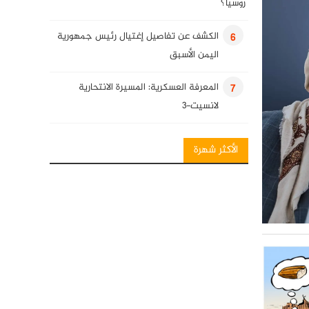
روسيا؟
الكشف عن تفاصيل إغتيال رئيس جمهورية
6
اليمن الأسبق
المعرفة العسكرية: المسيرة الانتحارية
7
لانسيت-3
انفوغرافيك: فصائل المقاومة العراقية
8
الأكثر شهرة
المعرفة العسكرية: قنابل قائم الذكية
9
كلمة للسيد حسن نصرالله في ذكرى
10
استشهاد قادة النصر