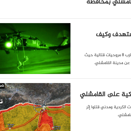
امشلي بمحافظة
مستهدف وكيف
نفذت قوات الاحتلال الأمريكي عملية إنزال جوي شارك فيها ما يقارب 8 مروحيات قتالية حيث
كية على القامشلي
ت الكردية ومدني قتلوا إثر
امشلي.