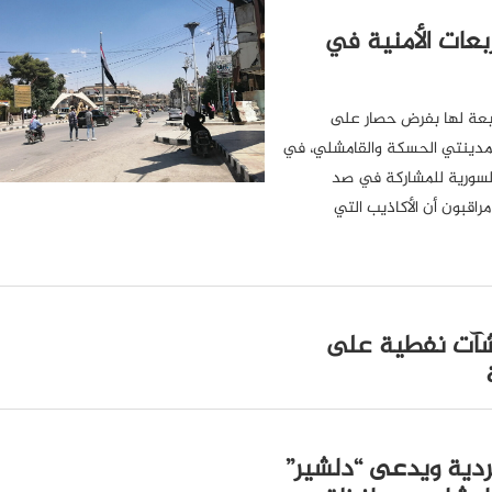
عات الأمنية في
ابعة لها بفرض حصار على
 بمدينتي الحسكة والقامشلي، في
لسورية للمشاركة في صد
اقبون أن الأكاذيب التي
شآت نفطية على
كردية ويدعى “دلشير”