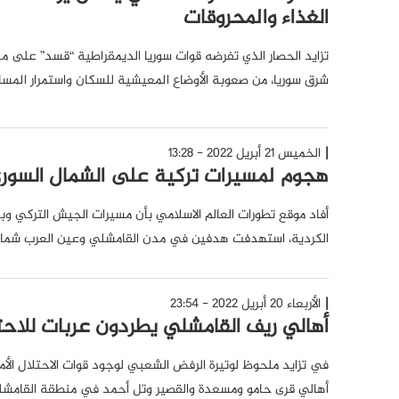
الغذاء والمحروقات
تزايد الحصار الذي تفرضه قوات سوريا الديمقراطية “قسد” على
شرق سوريا، من صعوبة الأوضاع المعيشية للسكان واستمرار المسا
الخميس 21 أبريل 2022 - 13:28
هجوم لمسيرات تركية على الشمال السور
أفاد موقع تطورات العالم الاسلامي بأن مسيرات الجيش التركي وب
الكردية، استهدفت هدفين في مدن القامشلي وعين العرب شمال
الأربعاء 20 أبريل 2022 - 23:54
أهالي ريف القامشلي يطردون عربات للاحتل
في تزايد ملحوظ لوتيرة الرفض الشعبي لوجود قوات الاحتلال ا
أهالي قرى حامو ومسعدة والقصير وتل أحمد في منطقة القامشلي أ