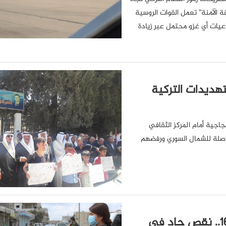
الآمنة” تعمل القوات الروسية
ات أي غزو محتمل عبر زيادة
تهديدات التركية
اجية أمام المركز الثقافي
واصلة للشمال السوري ورفضهم
حصار الحسكة والقامشلي يدخل يومه الـ 16.. نقص حاد في