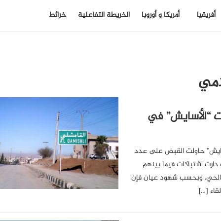
أفريقيا
أمريكا و أوروبا
الخريطة التفاعلية
خرائط
امي
ت “الأسايش” في
سايش” حاولت القبض على عدد
ارت اشتباكات فيما بينهم
ن الحي. وبحسب شهود عيان فإن
قاء […]