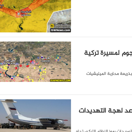
وم لمسيرة تركية
بذريعة محاربة الميليشيات
د لهجة التهديدات
تصريحات رموز النظام التركي تجاه