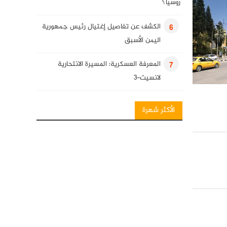
روسيا؟
الكشف عن تفاصيل إغتيال رئيس جمهورية
6
اليمن الأسبق
المعرفة العسكرية: المسيرة الانتحارية
7
لانسيت-3
انفوغرافيك: فصائل المقاومة العراقية
8
الأكثر شهرة
المعرفة العسكرية: قنابل قائم الذكية
9
كلمة للسيد حسن نصرالله في ذكرى
10
استشهاد قادة النصر