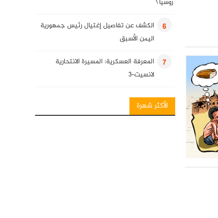
روسيا؟
الكشف عن تفاصيل إغتيال رئيس جمهورية
6
اليمن الأسبق
المعرفة العسكرية: المسيرة الانتحارية
7
لانسيت-3
انفوغرافيك: فصائل المقاومة العراقية
8
الأكثر شهرة
المعرفة العسكرية: قنابل قائم الذكية
9
كلمة للسيد حسن نصرالله في ذكرى
10
استشهاد قادة النصر