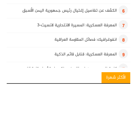
الكشف عن تفاصيل إغتيال رئيس جمهورية اليمن الأسبق
6
المعرفة العسكرية: المسيرة الانتحارية لانسيت-3
7
انفوغرافيك: فصائل المقاومة العراقية
8
المعرفة العسكرية: قنابل قائم الذكية
9
كلمة للسيد حسن نصرالله في ذكرى استشهاد قادة النصر
10
الأكثر شهرة