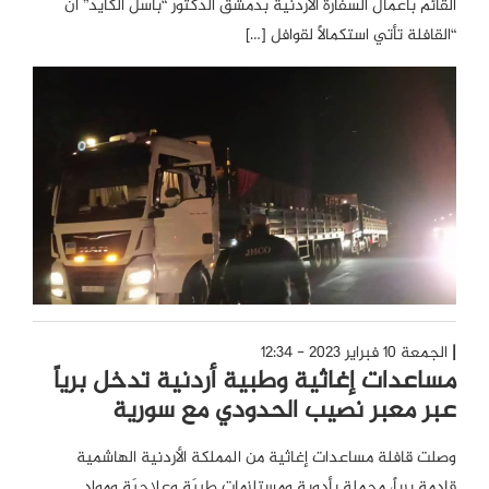
القائم بأعمال السفارة الأردنية بدمشق الدكتور “باسل الكايد” أن
“القافلة تأتي استكمالاً لقوافل […]
الجمعة 10 فبراير 2023 - 12:34
مساعدات إغاثية وطبية أردنية تدخل برياً
عبر معبر نصيب الحدودي مع سورية
وصلت قافلة مساعدات إغاثية من المملكة الأردنية الهاشمية
قادمة برياً، محملة بأدوية ومستلزمات طبيَة وعلاجيَة ومواد