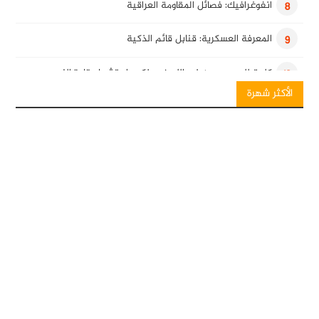
انفوغرافيك: فصائل المقاومة العراقية
8
المعرفة العسكرية: قنابل قائم الذكية
9
كلمة للسيد حسن نصرالله في ذكرى استشهاد قادة النصر
10
الأكثر شهرة