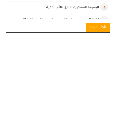
المعرفة العسكرية: قنابل قائم الذكية
9
كلمة للسيد حسن نصرالله في ذكرى استشهاد قادة النصر
10
الأكثر شهرة