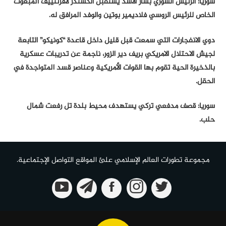
سوريا: الرئيس السوري بشار الأسد يستقبل ألكسندر لافرنتييف المبعوث
الخاص للرئيس الروسي فلاديمير بوتين والوفد المرافق له.
دوي الانفجارات التي سمعت قبل قليل داخل قاعدة “كونيكو” التابعة
لجيش الاحتلال الامريكي بريف دير الزور، ناجمة عن تدريبات عسكرية
بالذخيرة الحية تقوم بها القوات الأمريكية وعناصر قسد المتواجدة في
الحقل.
سوريا: قصف مدفعي تركي يستهدف محيط بلدة تل رفعت شمال
حلب.
مجموعة تطورات العالم الإسلامي علئ المواقع التواصل الإجتماعية.