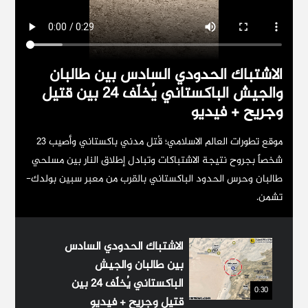
النفوذ الإماراتي في قطاع الطاقة العراقي
الاشتباك الحدودي السادس بين طالبان
والجيش الباكستاني يُخلّف 24 بين قتيل
وجريح + فيديو
موقع تطورات العالم الاسلامي؛ قُتل مدني باكستاني وأصيب 23
شخصاً بجروح نتيجة الاشتباكات وتبادل إطلاق النار بين مسلحي
طالبان وحرس الحدود الباكستاني بالقرب من معبر سبين بولدك-
تشمن.
سادات، الاستشارية الدولية للدفاع، تركيا من أجل
الاشتباك الحدودي السادس
العالم الاسلامي!
بين طالبان والجيش
الباكستاني يُخلّف 24 بين
0:30
قتيل وجريح + فيديو