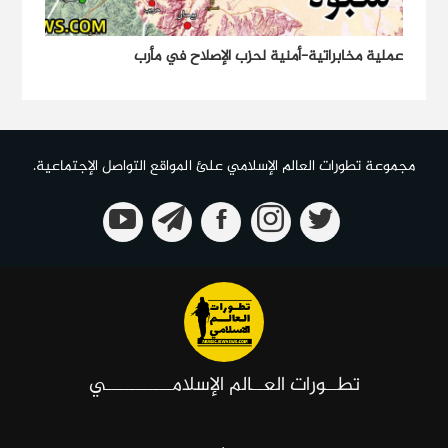
عملية مخابراتية-أمنية لحزب الإصلاح في مأرب
مجموعة تطورات العالم الإسلامي علئ المواقع التواصل الإجتماعية.
المعرفة العسكرية: صاروخ فتّاح-١ الفرط صوتي
يُعتبر صاروخ فتّاح-١ أول صاروخ فرط صوتي إيراني والذي كُشِفَ
عنه بتاريخ ٦حزيران من العام ٢٠٢٣في طهران بِمراسيم
تطــورات العــالم الإسلامـــــــــــي
إستثنائية، تصل سرعة...