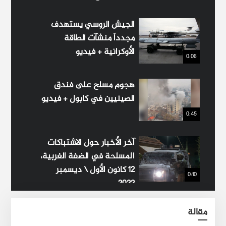
الجيش الروسي يستهدف
مجدداً منشآت الطاقة
الأوكرانية + فيديو
0:06
هجوم مسلح على فندق
الصينيين في كابول + فيديو
0:45
آخر الأخبار حول الاشتباكات
المسلحة في الضفة الغربية،
12 كانون الأول \ ديسمبر
0:10
2022
مقالة
مقتل وإصابة 47 شخصاً خلال