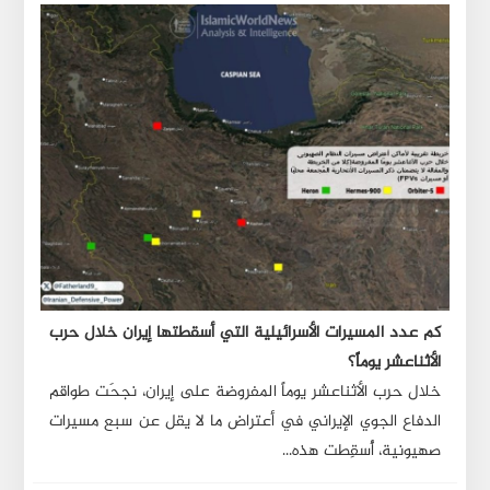
اشتباك حدودي بين طالبان
والجيش الباكستاني + فيديو
0:09
توبوليف الروسية تُمطر
المدن الأوكرانية بالصواريخ +
فيديو
0:14
المسيرات الأوكرانية
تستهدف ساراتوف وريازان +
فيديو
0:32
كم عدد المسيرات الأسرائيلية التي أسقطتها إيران خلال حرب
آخر الأخبار حول الاشتباكات
الأثناعشر يوماً؟
المسلحة في الضفة الغربية،
خلال حرب الأثناعشر يوماً المفروضة على إيران، نجحَت طواقم
5 كانون الأول \ ديسمبر 2022
الدفاع الجوي الإيراني في أعتراض ما لا يقل عن سبع مسيرات
0:45
صهيونية، أُسقِطت هذه...
بدأ القنصل العام لإيران