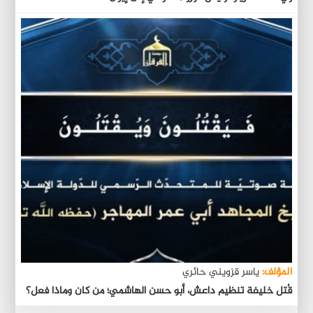
المؤلف:
ياسر قزويني حائري
قُتل خليفة تنظيم داعش، أبو حسن الهاشمي؛ من كان وماذا فعل؟