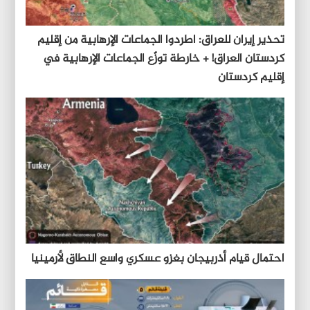
تحذير إيران للعراق: اطردوا الجماعات الإرهابية من إقليم
كردستان العراق! + خارطة توزّع الجماعات الإرهابية في
إقليم كردستان
احتمال قيام أذربيجان بغزو عسكري واسع النطاق لأرمينيا