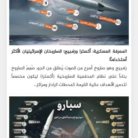
المعرفة العسكرية: أكسترا ورامبيج؛ الصاروخان الإسرائيليان الأكثر
أستخداماً!
رامبيج وهو صاروخ أسرع من الصوت يُطلق من الجو، صُمِمَ الصاروخ
بناءاً على نظام المدفعية الصاروخية (أكسترا) ليكون مخصصاً
لتدمير الأهداف عالية القيمة كمحطات الرادار ومراكز...